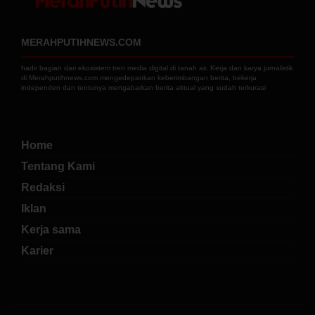
MERAHPUTIHNEWS.COM
hadir bagian dari ekosistem tren media digital di tanah air. Kerja dan karya jurnalistik
di Merahputihnews.com mengedepankan keberimbangan berita, bekerja
independen dan tentunya mengabarkan berita aktual yang sudah terkurasi
Home
Tentang Kami
Redaksi
Iklan
Kerja sama
Karier