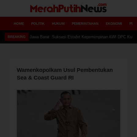
HOME
POLITIK
HUKUM
PEMERINTAHAN
EKONOMI
PEN
Ketua
BREAKING
Wamenkopolkam Usul Pembentukan
Sea & Coast Guard RI