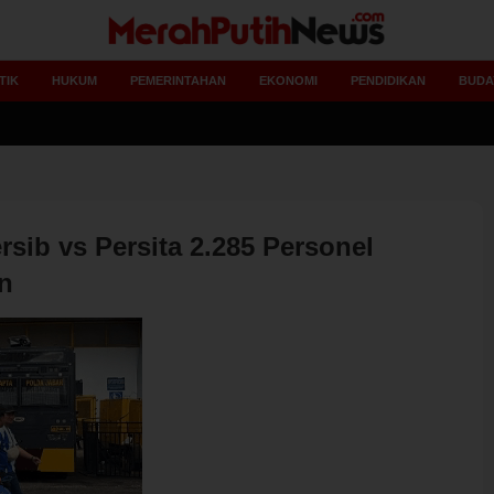
TIK
HUKUM
PEMERINTAHAN
EKONOMI
PENDIDIKAN
BUDA
Ketua AW
sib vs Persita 2.285 Personel
n