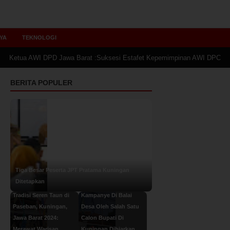
YA
TEKNOLOGI
I DPD Jawa Barat :Suksesi Estafet Kepemimpinan AWI DPC Kuningan Berjal
BERITA POPULER
Tiga Besar Peserta JPT Pratama Kuningan
Ditetapkan
Tradisi Seren Taun di
Kampanye Di Balai
Paseban, Kuningan,
Desa Oleh Salah Satu
Jawa Barat 2024:
Calon Bupati Di
Merawat Warisan
Kuningan Dibiarkan