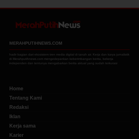
MERAHPUTIHNEWS.COM
hadir bagian dari ekosistem tren media digital di tanah air. Kerja dan karya jurnalistik
di Merahputihnews.com mengedepankan keberimbangan berita, bekerja
independen dan tentunya mengabarkan berita aktual yang sudah terkurasi
Home
Tentang Kami
Redaksi
Iklan
Kerja sama
Karier