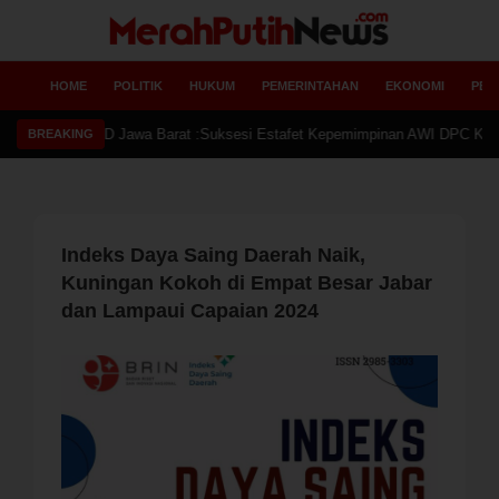
HOME
POLITIK
HUKUM
PEMERINTAHAN
EKONOMI
PEN
Ketua 
BREAKING
Indeks Daya Saing Daerah Naik,
Kuningan Kokoh di Empat Besar Jabar
dan Lampaui Capaian 2024