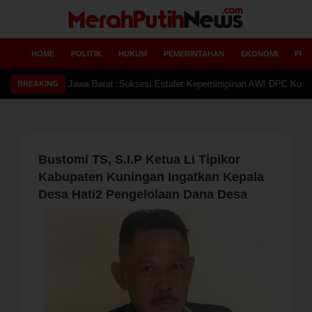
HOME
POLITIK
HUKUM
PEMERINTAHAN
EKONOMI
PEN
Ketua
BREAKING
Bustomi TS, S.I.P Ketua Li Tipikor
Kabupaten Kuningan Ingatkan Kepala
Desa Hati2 Pengelolaan Dana Desa