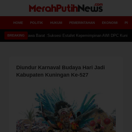
HOME
POLITIK
HUKUM
PEMERINTAHAN
EKONOMI
PEN
Ketua 
BREAKING
Diundur Karnaval Budaya Hari Jadi
Kabupaten Kuningan Ke-527