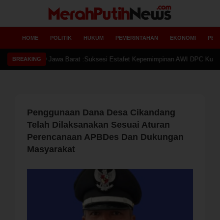
HOME
POLITIK
HUKUM
PEMERINTAHAN
EKONOMI
PEN
Ketu
BREAKING
Penggunaan Dana Desa Cikandang
Telah Dilaksanakan Sesuai Aturan
Perencanaan APBDes Dan Dukungan
Masyarakat