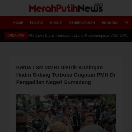
HOME
POLITIK
HUKUM
PEMERINTAHAN
EKONOMI
PEN
AWI DPD Jawa Barat :Suksesi Estafet Kepemimpinan AWI DPC Kuningan Berj
BREAKING
Ketua LSM GMBI Distrik Kuningan
Hadiri Sidang Terbuka Gugatan PMH Di
Pengadilan Negeri Sumedang