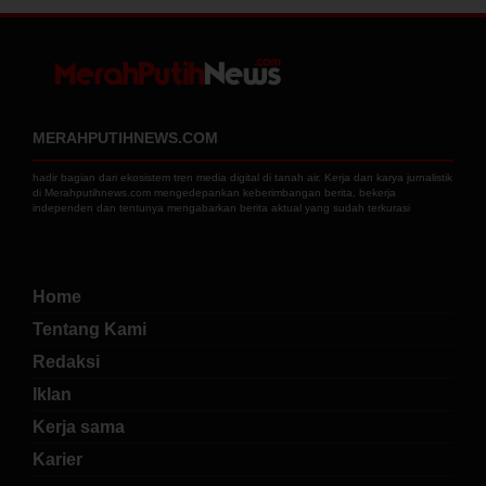
MERAHPUTIHNEWS.COM
hadir bagian dari ekosistem tren media digital di tanah air. Kerja dan karya jurnalistik
di Merahputihnews.com mengedepankan keberimbangan berita, bekerja
independen dan tentunya mengabarkan berita aktual yang sudah terkurasi
Home
Tentang Kami
Redaksi
Iklan
Kerja sama
Karier