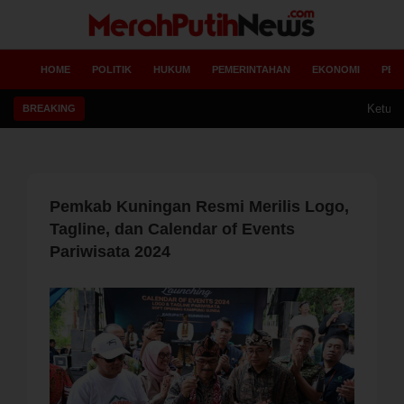
HOME
POLITIK
HUKUM
PEMERINTAHAN
EKONOMI
PEN
Ketua AWI DPD Ja
BREAKING
Pemkab Kuningan Resmi Merilis Logo,
Tagline, dan Calendar of Events
Pariwisata 2024