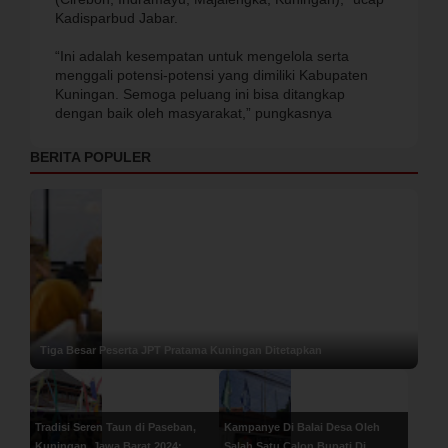
Kadisparbud Jabar.
“Ini adalah kesempatan untuk mengelola serta
menggali potensi-potensi yang dimiliki Kabupaten
Kuningan. Semoga peluang ini bisa ditangkap
dengan baik oleh masyarakat,” pungkasnya
BERITA POPULER
Tiga Besar Peserta JPT Pratama Kuningan Ditetapkan
Tradisi Seren Taun di Paseban,
Kampanye Di Balai Desa Oleh
Kuningan, Jawa Barat 2024:
Salah Satu Calon Bupati Di