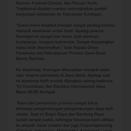
Runner, Festival Ciremai, dan Pacuan Kuda
Tradisional diyakini mampu meningkatkan jumlah
kunjungan wisatawan ke Kabupaten Kuningan.
“Event-event tersebut menjadi sangat penting karena
menarik wisatawan untuk hadir. Apalagi potensi
Kuningan ini sangat luar biasa, baik alamnya,
budayanya, maupun kulinernya. Sangat disayangkan
kalau tidak dioptimalkan,” kata Kepala Dinas
Pariwisata dan Kebudayaan Provinsi Jawa Barat
Benny Bachtiar.
Ke depannya, Kuningan diharapkan menjadi salah
satu magnet pariwisata di Jawa Barat. Apalagi saat
ini aksesnya lebih mudah dijangkau seiring hadirnya
Tol Cisumdawu dan Bandara Internasional Jawa
Barat (BIJB) Kertajati.
“Kami dari pemerintah provinsi sangat fokus
terhadap pengembangan-pengembangan daya tarik
wisata. Saat ini Bogor Raya dan Bandung Raya
sudah sangat padat, sehingga fokusnya kami alihkan
ke wilayah Jabar selatan dan juga Ciayumajakuning
(Cirebon, Indramayu, Majalengka, Kuningan),” ucap